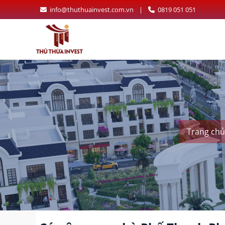
info@thuthuainvest.com.vn
|
0819 051 051
Trang chủ